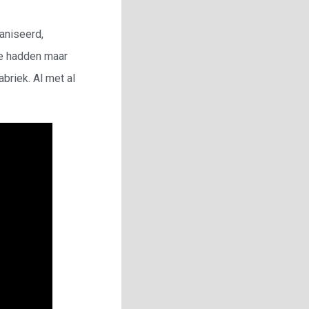
aniseerd,
we hadden maar
briek. Al met al