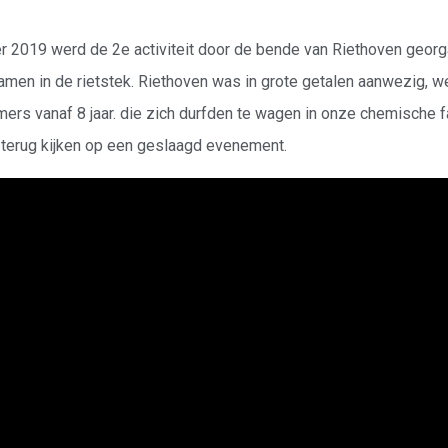
 2019 werd de 2e activiteit door de bende van Riethoven georg
amen in de rietstek. Riethoven was in grote getalen aanwezig, 
mers vanaf 8 jaar. die zich durfden te wagen in onze chemische fa
terug kijken op een geslaagd evenement.