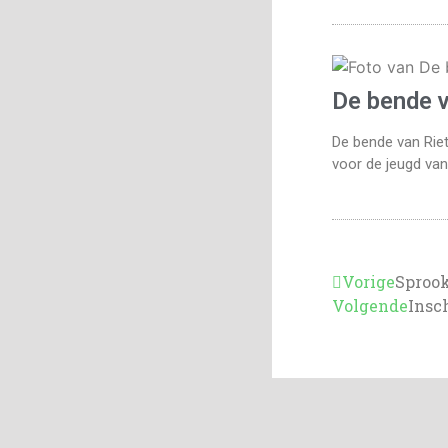
De bende 
De bende van Riet
voor de jeugd van
Vorige
Sprook
Volgende
Insc