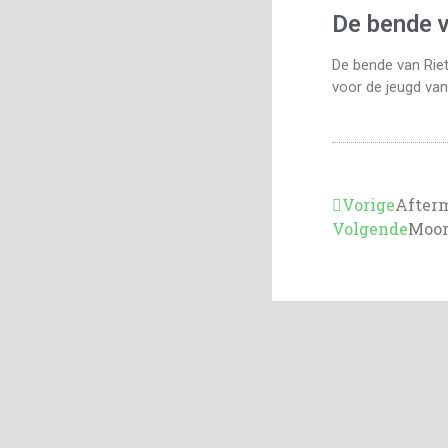
De bende 
De bende van Riet
voor de jeugd van
Vorige
After
Volgende
Moor