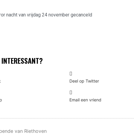
ror nacht van vrijdag 24 november gecanceld
T INTERESSANT?
k
Deel op Twitter
p
Email een vriend